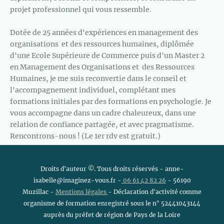
projet professionnel qui vous ressemble.
Dotée de 25 années d'expériences en management des
organisations et des ressources humaines, diplômée
d'une Ecole Supérieure de Commerce puis d'un Master 2
en Management des Organisations et des Ressources
Humaines, je me suis reconvertie dans le conseil et
l'accompagnement individuel, complétant mes
formations initiales par des formations en psychologie. Je
vous accompagne dans un cadre chaleureux, dans une
relation de confiance partagée, et avec pragmatisme.
Rencontrons-nous ! (Le 1er rdv est gratuit.)
Droits d'auteur ©. Tous droits réservés - anne-
isabelle@imaginez-vous.fr -
06 61 42 82 26
- 56190
Muzillac -
Mentions légales
- Déclaration d'activité comme
organisme de formation enregistré sous le n° 52441043144
auprès du préfet de région de Pays de la Loire